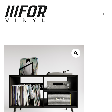
ГЛАВНАЯ
КАТАЛОГ
ДОСТАВКА
Тумбы для проигрывателя
КОНТАКТЫ
Стойки для HiFi
Подставки для винила
0
Cart
Ящики для винила
+7(911)140-00-32
Санкт-Петербург
Мои закладки
Сотрудничество
О компании