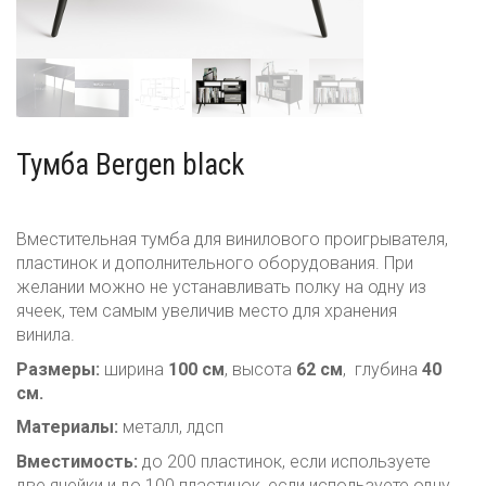
Стойки для пластинок
Тележки для пластинок
Стеллажи для пластинок
Полки для пластинок
Тумба Bergen black
Стойки для акустики
Вместительная тумба для винилового проигрывателя,
пластинок и дополнительного оборудования. При
желании можно не устанавливать полку на одну из
ячеек, тем самым увеличив место для хранения
винила.
Размеры:
ширина
100 см
, высота
62 см
, глубина
40
см.
Материалы:
металл, лдсп
Вместимость:
до 200 пластинок, если используете
две ячейки и до 100 пластинок, если используете одну