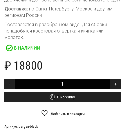
Доставка:
по Санкт-Петербургу, Москве и другим
регионам России
Поставляется в разобранном виде. Для сборки
понадобятся крестовая отвертка и киянка или
молоток.
₽
18800
Количество
товара
Тумба
Bergen
В корзину
black
Добавить в закладки
Артикул:
bergen-black