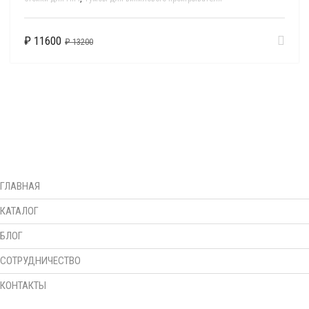
Первоначальная
Текущая
₽
11600
₽
13200
цена
цена:
составляла
₽ 11600.
₽ 13200.
ГЛАВНАЯ
КАТАЛОГ
БЛОГ
СОТРУДНИЧЕСТВО
КОНТАКТЫ