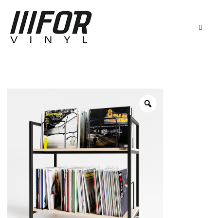
ГЛАВНАЯ
КАТАЛОГ
ДОСТАВКА
Тумбы для проигрывателя
КОНТАКТЫ
Стойки для HiFi
Подставки для винила
0
Cart
Ящики для винила
+7(911)140-00-32
Санкт-Петербург
Мои закладки
Сотрудничество
О компании