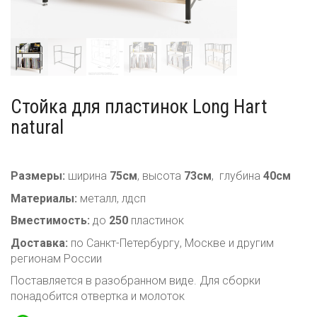
Стойки для пластинок
Тележки для пластинок
Стеллажи для пластинок
Полки для пластинок
Стойка для пластинок Long Hart
natural
Стойки для акустики
Размеры:
ширина
75см
, высота
73см
, глубина
40см
Материалы:
металл, лдсп
Вместимость:
до
250
пластинок
Доставка:
по Санкт-Петербургу, Москве и другим
регионам России
Поставляется в разобранном виде. Для сборки
понадобится отвертка и молоток