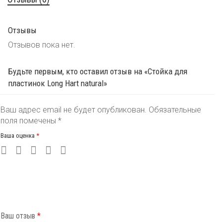
Отзывы
Отзывов пока нет.
Будьте первым, кто оставил отзыв на «Стойка для
пластинок Long Hart natural»
Ваш адрес email не будет опубликован.
Обязательные
поля помечены
*
Ваша оценка
*
1
2
3
4
5
из
из
из
из
из
5
5
5
5
5
звёзд
звёзд
звёзд
звёзд
звёзд
Ваш отзыв
*